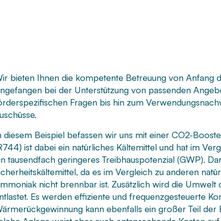
ir bieten Ihnen die kompetente Betreuung von Anfang de
ngefangen bei der Unterstützung von passenden Angebo
örderspezifischen Fragen bis hin zum Verwendungsnach
uschüsse.
n diesem Beispiel befassen wir uns mit einer CO2-Booste
R744) ist dabei ein natürliches Kältemittel und hat im Ve
in tausendfach geringeres Treibhauspotenzial (GWP). Da
icherheitskältemittel, da es im Vergleich zu anderen natü
mmoniak nicht brennbar ist. Zusätzlich wird die Umwelt 
ntlastet. Es werden effiziente und frequenzgesteuerte K
ärmerückgewinnung kann ebenfalls ein großer Teil der 