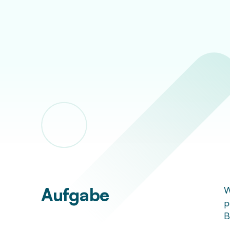
Aufgabe
W
p
B