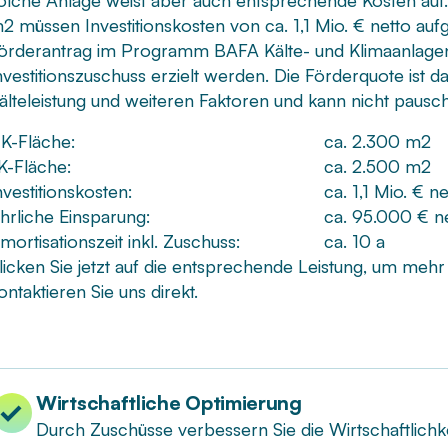
olche Anlage weist aber auch entsprechende Kosten auf.
2 müssen Investitionskosten von ca. 1,1 Mio. € netto a
örderantrag im Programm BAFA Kälte- und Klimaanlage
nvestitionszuschuss erzielt werden. Die Förderquote ist 
älteleistung und weiteren Faktoren und kann nicht pausch
K-Fläche:
ca. 2.300 m2
K-Fläche:
ca. 2.500 m2
nvestitionskosten:
ca. 1,1 Mio. € n
ährliche Einsparung:
ca. 95.000 € n
mortisationszeit inkl. Zuschuss:
ca. 10 a
licken Sie jetzt auf die entsprechende Leistung, um meh
ontaktieren Sie uns direkt.
Wirtschaftliche Optimierung
Durch Zuschüsse verbessern Sie die Wirtschaftlichke