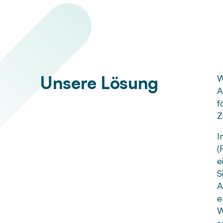
Unsere Lösung
W
A
f
Z
I
(
e
S
A
e
W