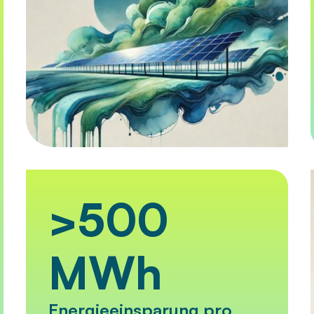
>500
MWh
Energieeinsparung pro