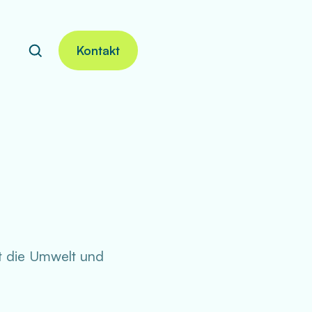
Kontakt
Search
Search
it die Umwelt und