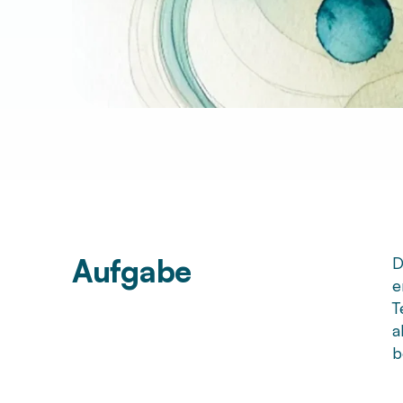
Aufgabe
D
e
T
a
b