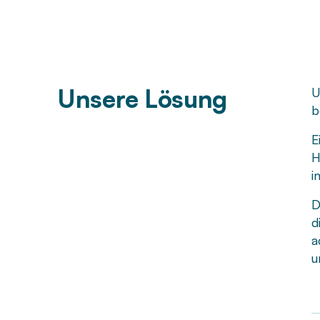
Unsere Lösung
U
b
E
H
i
D
d
a
u