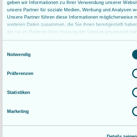
geben wir Informationen zu Ihrer Verwendung unserer Websi
unsere Partner für soziale Medien, Werbung und Analysen we
Unsere Partner führen diese Informationen möglicherweise m
weiteren Daten zusammen, die Sie ihnen bereitgestellt habe
die sie im Rahmen Ihrer Nutzung der Dienste gesammelt ha
E
Notwendig
i
n
w
Präferenzen
i
l
l
Statistiken
i
g
Marketing
Wirtschaftliche
u
n
Batteriespeicher
g
Maximieren Sie die Wirtschaftlichkeit
Details zeige
s