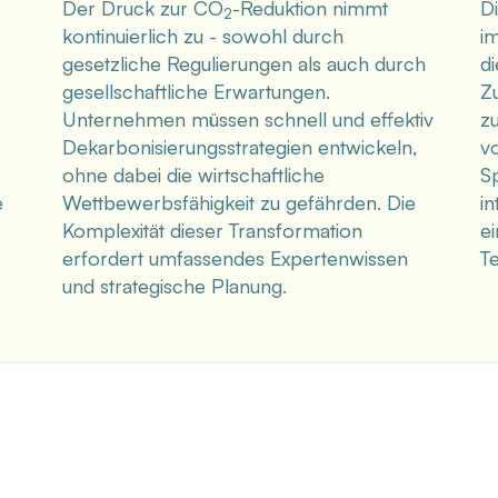
Der Druck zur CO
-Reduktion nimmt
D
2
kontinuierlich zu - sowohl durch
i
gesetzliche Regulierungen als auch durch
di
gesellschaftliche Erwartungen.
Zu
Unternehmen müssen schnell und effektiv
zu
Dekarbonisierungsstrategien entwickeln,
v
ohne dabei die wirtschaftliche
Sp
e
Wettbewerbsfähigkeit zu gefährden. Die
i
Komplexität dieser Transformation
ei
erfordert umfassendes Expertenwissen
Te
und strategische Planung.