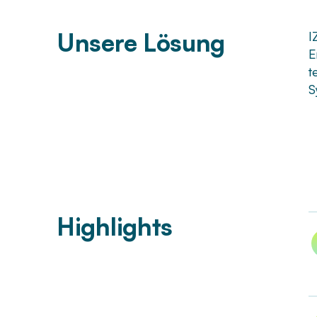
Unsere Lösung
I
E
t
S
Highlights