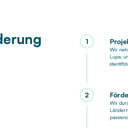
derung
1
Proje
Wir neh
Lupe, u
identifiz
2
Förde
Wir dur
Ländern
passend