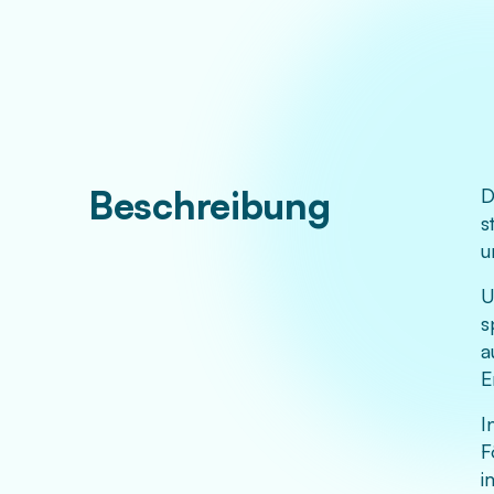
Beschreibung
D
s
u
U
s
a
E
I
F
i