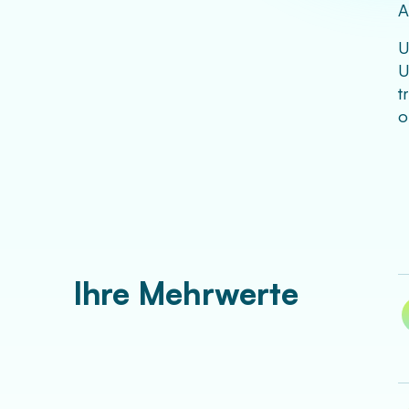
A
U
U
t
o
Ihre Mehrwerte