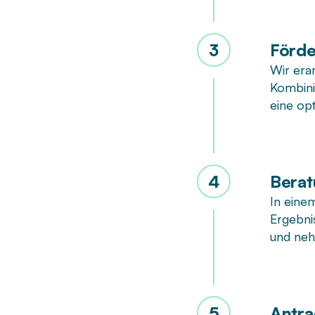
3
Förde
Wir era
Kombini
eine opt
4
Bera
In eine
Ergebnis
und neh
5
Antra