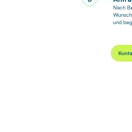
Nach Be
Wunsch 
und beg
Kont