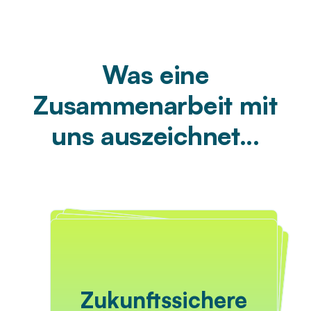
Was eine
Zusammenarbeit mit
uns auszeichnet...
M
aßg
eschneid
er
te Lösung
Expertise und
Ganzheitliche
Zukunftssichere