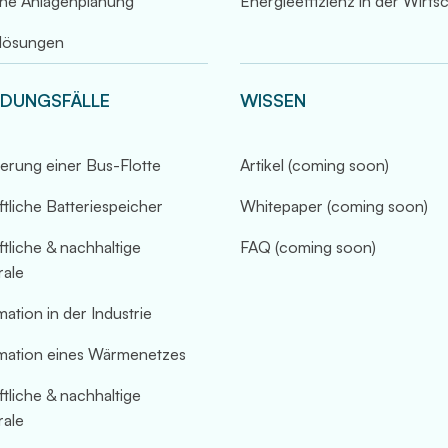
he Anlagenplanung
Energieeffizienz in der Wirts
lösungen
DUNGSFÄLLE
WISSEN
zierung einer Bus-Flotte
Artikel (coming soon)
tliche Batteriespeicher
Whitepaper (coming soon)
tliche & nachhaltige
FAQ (coming soon)
rale
ation in der Industrie
mation eines Wärmenetzes
tliche & nachhaltige
rale