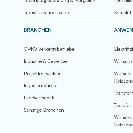
Technologieberatung & -vergleich
Technisc
Transformationspläne
Komplett
BRANCHEN
ANWEN
ÖPNV Verkehrsbetriebe
Elektrifi
Industrie & Gewerbe
Wirtschaf
Projektentwickler
Wirtschaf
Heizzent
Ingenieurbüros
Transform
Landwirtschaft
Transfor
Sonstige Branchen
Wirtschaf
Heizzent